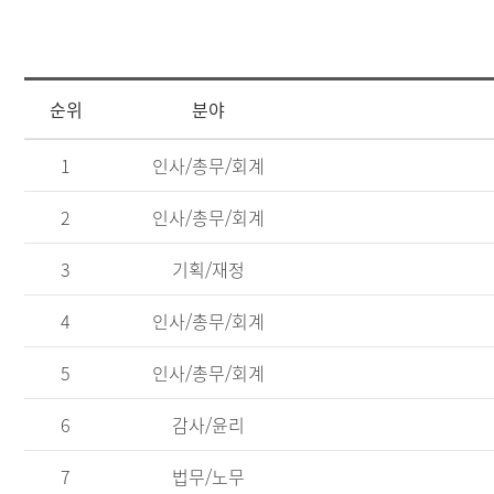
순위
분야
[사
1
인사/총무/회계
전
정
2
인사/총무/회계
보
공
표
3
기획/재정
즐
겨
4
인사/총무/회계
찾
는
5
인사/총무/회계
정
보]
6
감사/윤리
순
위,
분
7
법무/노무