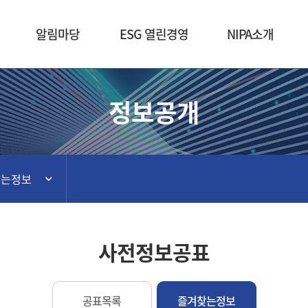
본문 바로가기
알림마당
ESG 열린경영
NIPA소개
정보공개
찾는정보
사전정보공표
공표목록
즐겨찾는정보