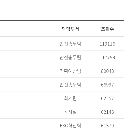
담당부서
조회수
안전총무팀
119116
안전총무팀
117799
기획예산팀
80048
안전총무팀
66997
회계팀
62257
감사실
62143
ESG혁신팀
61370