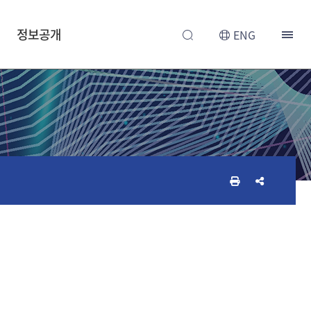
정보공개
ENG
인
공
쇄
유
하
하
기
기