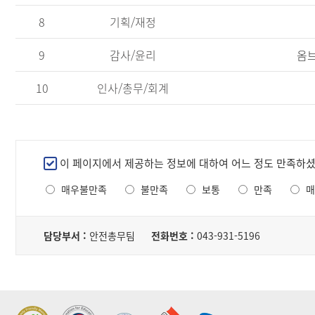
야,
공
8
기획/재정
표
목
9
감사/윤리
옴브
록,
담
10
인사/총무/회계
당
부
서,
조
회
만
이 페이지에서 제공하는 정보에 대하여 어느 정도 만족하
수
족
로
매우불만족
불만족
보통
만족
매
도
구
조
성
담
된
사
당
담당부서 :
안전총무팀
전화번호 :
043-931-5196
테
자
이
블