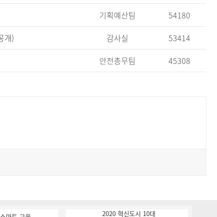
기획예산팀
54180
공개)
감사실
53414
안전총무팀
45308
2020 혁신도시 10대
K-스마트 교육