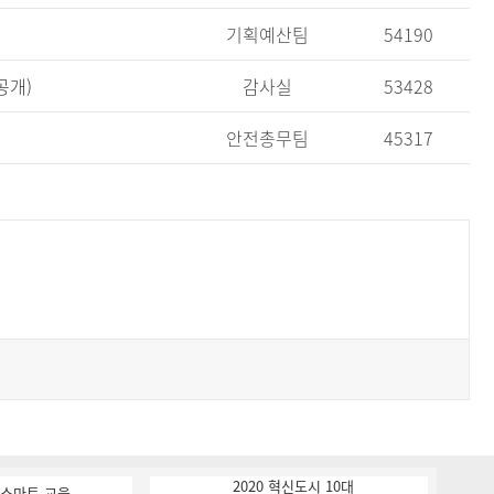
기획예산팀
54190
공개)
감사실
53428
안전총무팀
45317
2020 혁신도시 10대
K-스마트 교육