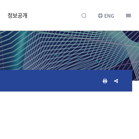
정보공개
ENG
인
공
쇄
유
하
하
기
기