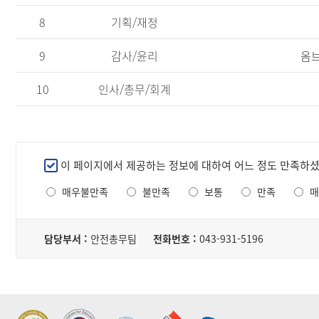
야,
공
8
기획/재정
표
목
9
감사/윤리
옴브
록,
담
10
인사/총무/회계
당
부
서,
조
회
만
이 페이지에서 제공하는 정보에 대하여 어느 정도 만족하
수
족
로
매우불만족
불만족
보통
만족
매
도
구
조
성
담
된
사
당
담당부서 :
안전총무팀
전화번호 :
043-931-5196
테
자
이
블