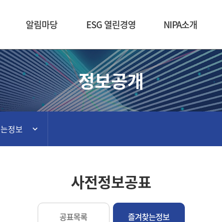
본문 바로가기
알림마당
ESG 열린경영
NIPA소개
정보공개
찾는정보
사전정보공표
공표목록
즐겨찾는정보