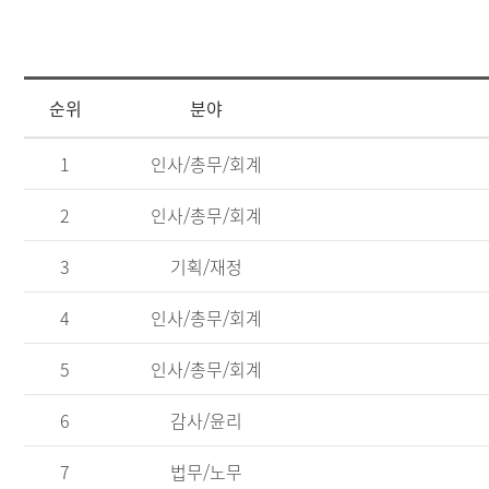
순위
분야
[사
1
인사/총무/회계
전
정
2
인사/총무/회계
보
공
표
3
기획/재정
즐
겨
4
인사/총무/회계
찾
는
5
인사/총무/회계
정
보]
6
감사/윤리
순
위,
분
7
법무/노무