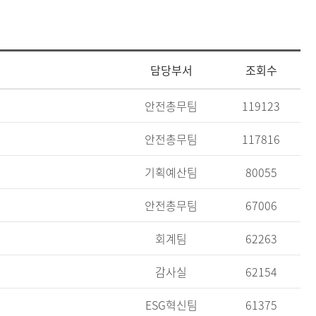
담당부서
조회수
안전총무팀
119123
안전총무팀
117816
기획예산팀
80055
안전총무팀
67006
회계팀
62263
감사실
62154
ESG혁신팀
61375