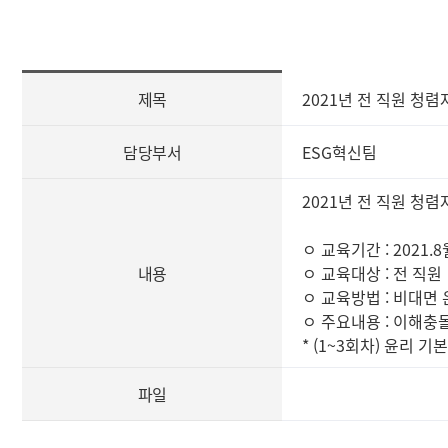
[사
제목
2021년 전 직원 청
전
정
보
담당부서
ESG혁신팀
공
표
2021년 전 직원 청
즐
겨
ㅇ 교육기간 : 2021.
찾
내용
ㅇ 교육대상 : 전 직원
는
ㅇ 교육방법 : 비대면
정
ㅇ 주요내용 : 이해충
보]
* (1~3회차) 윤리 
제
목,
담
파일
당
부