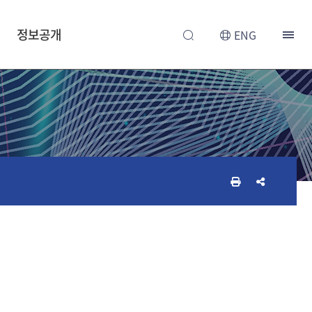
정보공개
ENG
인
공
쇄
유
하
하
기
기