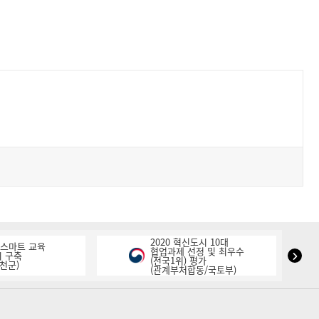
2020 혁신도시 10대
K-스마트 교육
협업과제 선정 및 최우수
NIPA
 구축
(전국1위) 평가
천군)
(관계부처합동/국토부)
표
창
다
음