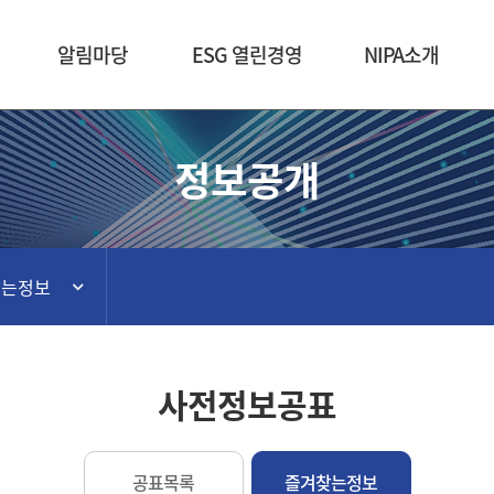
본문 바로가기
알림마당
ESG 열린경영
NIPA소개
정보공개
찾는정보
사전정보공표
공표목록
즐겨찾는정보