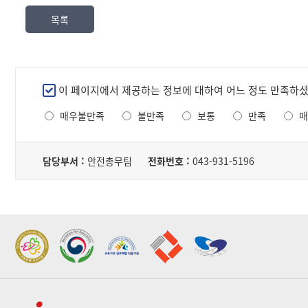
서,
목록
내
용,
파
일
로
만
이 페이지에서 제공하는 정보에 대하여 어느 정도 만족하
구
족
성
매우불만족
불만족
보통
만족
매
도
된
조
테
담
사
이
당
담당부서 :
안전총무팀
전화번호 :
043-931-5196
블
자
2022 가족친화우수기관
2022 지역문제해결
표창
플랫폼 표창