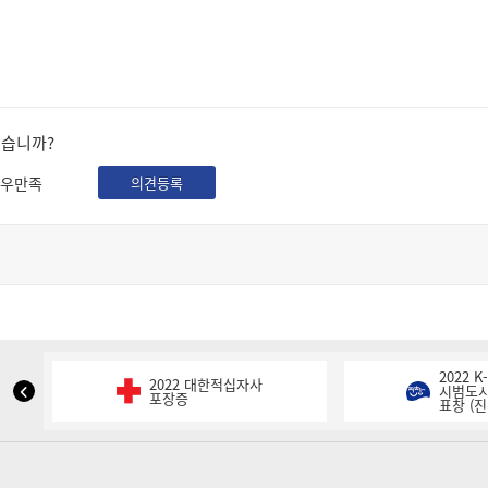
셨습니까?
우만족
의견등록
2022 
2022 대한적십자사
NIPA
시범도시
포장증
표창 (진
표
창
이
전