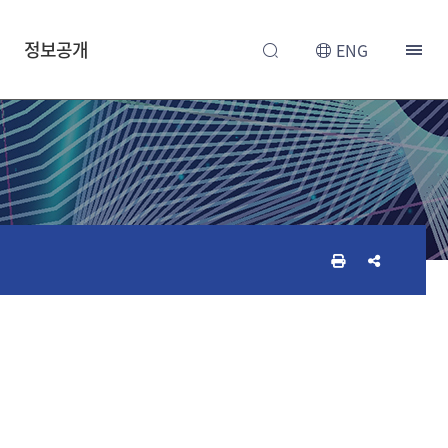
정보공개
ENG
인
공
쇄
유
하
하
기
기