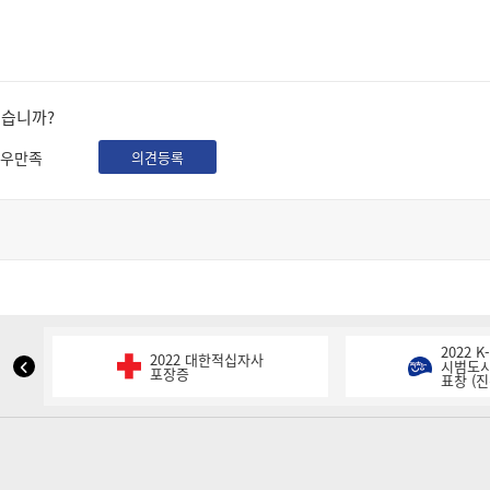
셨습니까?
우만족
의견등록
2022 
2022 대한적십자사
NIPA
시범도시
포장증
표창 (진
표
창
이
전
슬