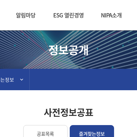
본문 바로가기
알림마당
ESG 열린경영
NIPA소개
정보공개
찾는정보
사전정보공표
공표목록
즐겨찾는정보