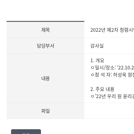
[사
제목
2022년 제2차 청렴
전
정
보
담당부서
감사실
공
표
1. 개요
즐
ㅇ일시/장소: ‘22.10.2
겨
ㅇ참 석 자: 허성욱 원
찾
내용
는
2. 주요 내용
정
ㅇ’22년 우리 원 윤
보]
제
파일
목,
담
당
부