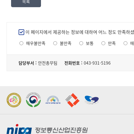
목록
서,
내
용,
파
일
만
이 페이지에서 제공하는 정보에 대하여 어느 정도 만족하
로
족
구
매우불만족
불만족
보통
만족
매
도
성
조
된
담
사
테
당
담당부서 :
안전총무팀
전화번호 :
043-931-5196
이
자
블
2022 가족친화우수기관
2022 지역문제해결
표창
플랫폼 표창