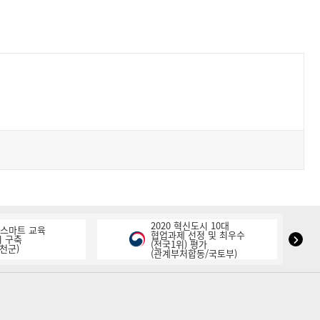
2020 혁신도시 10대
K-스마트 교육
협업과제 선정 및 최우수
NIPA
 구축
(전국1위) 평가
천군)
(관계부처합동/국토부)
표
창
다
음
슬