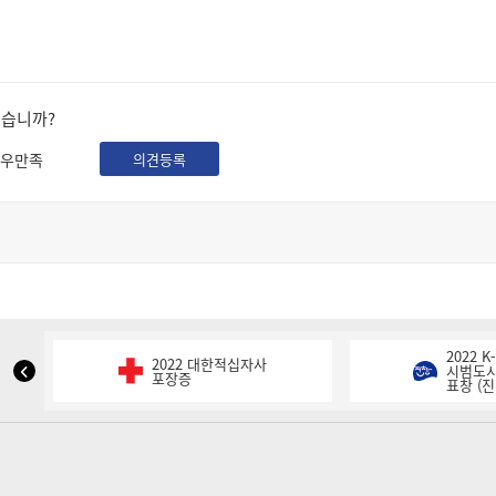
셨습니까?
우만족
의견등록
2022 
2022 대한적십자사
NIPA
시범도시
포장증
표창 (진
표
창
이
전
슬