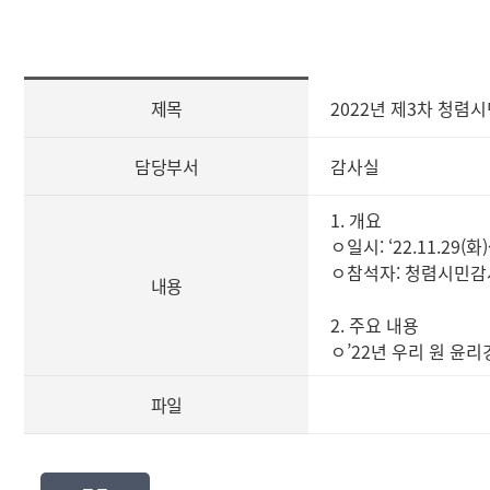
[사
제목
2022년 제3차 청렴
전
정
보
담당부서
감사실
공
표
1. 개요
즐
ㅇ일시: ‘22.11.29(화
겨
ㅇ참석자: 청렴시민감
찾
내용
는
2. 주요 내용
정
ㅇ’22년 우리 원 윤리
보]
제
파일
목,
담
당
부