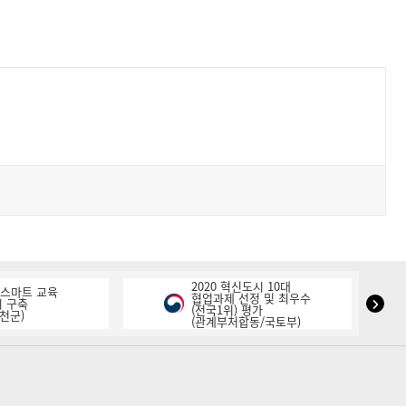
2020 혁신도시 10대
K-스마트 교육
협업과제 선정 및 최우수
NIPA
 구축
(전국1위) 평가
천군)
(관계부처합동/국토부)
표
창
다
음
슬