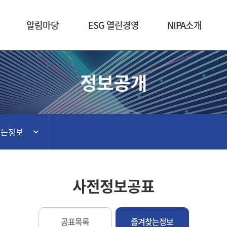
본문 바로가기
알림마당
ESG 열린경영
NIPA소개
정보공개
찾는정보
사전정보공표
공표목록
즐겨찾는정보