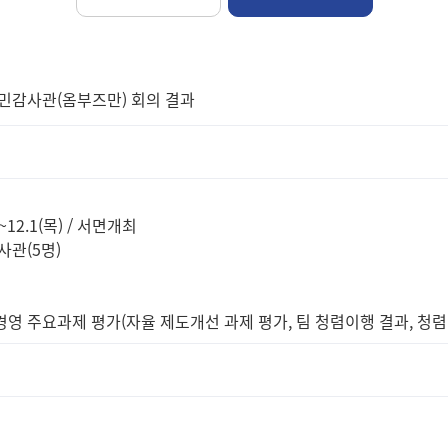
시민감사관(옴부즈만) 회의 결과
)~12.1(목) / 서면개최
사관(5명)
경영 주요과제 평가(자율 제도개선 과제 평가, 팀 청렴이행 결과, 청렴M