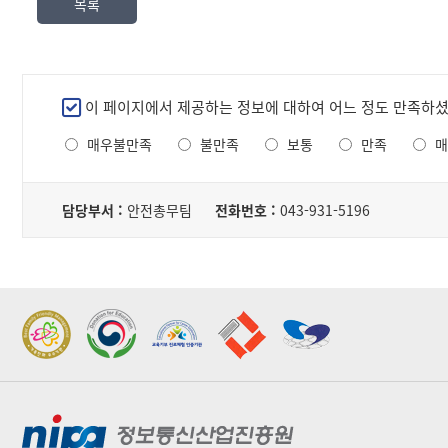
목록
서,
내
용,
파
일
만
이 페이지에서 제공하는 정보에 대하여 어느 정도 만족하
로
족
구
매우불만족
불만족
보통
만족
매
도
성
조
된
담
사
테
당
담당부서 :
안전총무팀
전화번호 :
043-931-5196
이
자
블
2022 가족친화우수기관
2022 지역문제해결
표창
플랫폼 표창