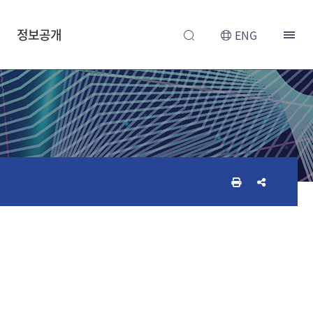
정보공개
ENG
인
공
쇄
유
하
하
기
기