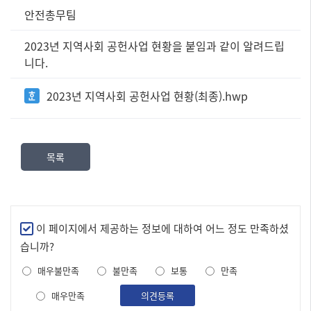
정
안전총무팀
보
공
2023년 지역사회 공헌사업 현황을 붙임과 같이 알려드립
표
니다.
즐
겨
2023년 지역사회 공헌사업 현황(최종).hwp
찾
는
정
보]
목록
제
목,
담
당
부
만
이 페이지에서 제공하는 정보에 대하여 어느 정도 만족하셨
서,
족
습니까?
내
도
용,
매우불만족
불만족
보통
만족
조
파
사
매우만족
일
의견등록
로