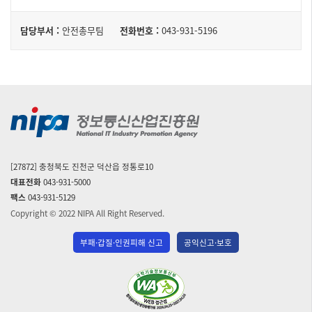
담
구
담당부서 :
안전총무팀
전화번호 :
043-931-5196
성
당
된
자
테
이
블
[27872] 충청북도 진천군 덕산읍 정통로10
대표전화
043-931-5000
팩스
043-931-5129
Copyright © 2022 NIPA All Right Reserved.
부패·갑질·인권피해 신고
공익신고·보호
(사)
한
국