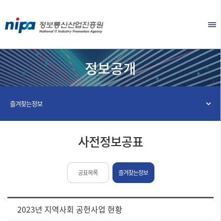
본문 바로가기
EN
정보공개
즐겨찾는정보
사전정보공표
공표목록
즐겨찾는정보
[사
2023년 지역사회 공헌사업 현황
전