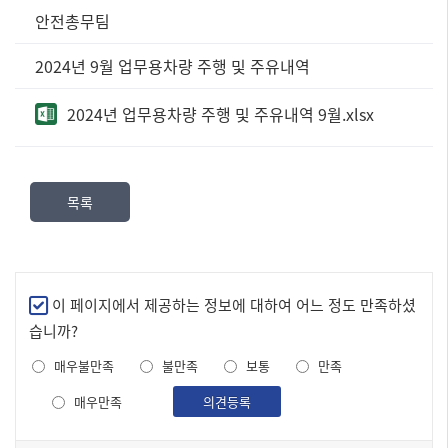
정
안전총무팀
보
공
2024년 9월 업무용차량 주행 및 주유내역
표
즐
2024년 업무용차량 주행 및 주유내역 9월.xlsx
겨
찾
는
정
목록
보]
제
목,
담
당
만
이 페이지에서 제공하는 정보에 대하여 어느 정도 만족하셨
부
족
습니까?
서,
도
내
매우불만족
불만족
보통
만족
조
용,
사
매우만족
의견등록
파
일
로