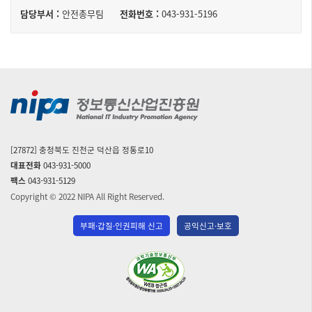
담
담당부서 :
안전총무팀
전화번호 :
043-931-5196
당
구
성
자
된
테
이
블
[27872] 충청북도 진천군 덕산읍 정통로10
대표전화
043-931-5000
팩스
043-931-5129
Copyright © 2022 NIPA All Right Reserved.
부패·갑질·인권피해 신고
공익신고·보호
(사)
한
국
장