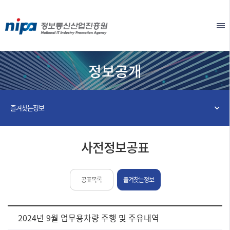
본문 바로가기
EN
정보공개
즐겨찾는정보
사전정보공표
공표목록
즐겨찾는정보
[사
2024년 9월 업무용차량 주행 및 주유내역
전