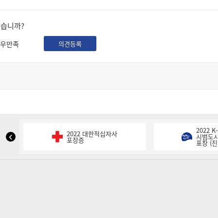
셨습니까?
우만족
의견등록
2022 
2022 대한적십자사
NIPA
시범도시
포장증
표창 (진
표
창
이
전
슬
라
이