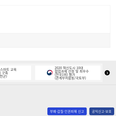
2020 혁신도시 10대
K-스마트 교육
협업과제 선정 및 최우수
NIPA
 구축
(전국1위) 평가
천군)
(관계부처합동/국토부)
표
창
다
음
슬
라
부패·갑질·인권피해 신고
공익신고·보호
이