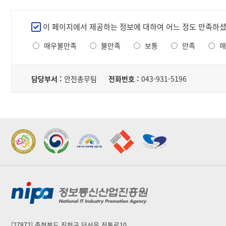
서,
내
만
이 페이지에서 제공하는 정보에 대하여 어느 정도 만족하
용,
족
파
매우불만족
불만족
보통
만족
매
도
일
조
로
담
사
구
당
담당부서 :
안전총무팀
전화번호 :
043-931-5196
성
자
된
테
이
블
2022 가족친화우수기관
2022 지역문제해결
표창
플랫폼 표창
[27872] 충청북도 진천군 덕산읍 정통로10