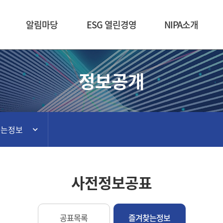
본문 바로가기
알림마당
ESG 열린경영
NIPA소개
정보공개
찾는정보
사전정보공표
공표목록
즐겨찾는정보