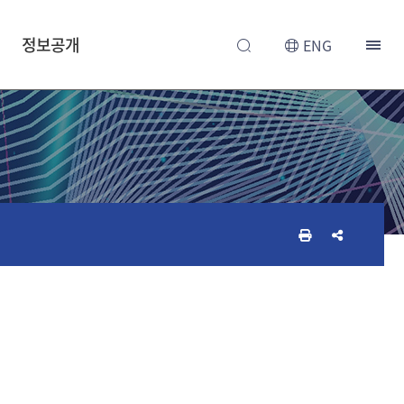
정보공개
ENG
인
공
쇄
유
하
하
기
기