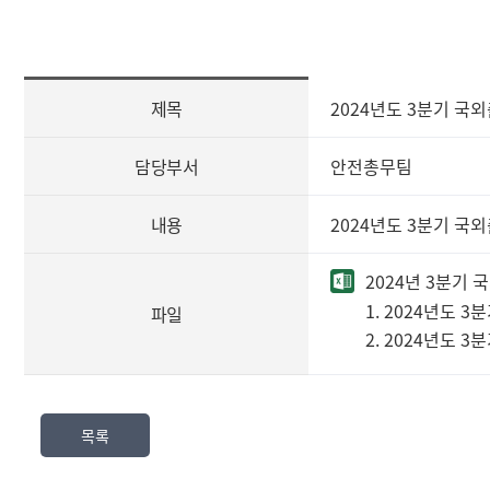
[사
제목
2024년도 3분기 국
전
정
보
담당부서
안전총무팀
공
표
내용
2024년도 3분기 국
즐
겨
2024년 3분기 국
찾
는
1. 2024년도 
파일
정
2. 2024년도 
보]
제
목,
담
목록
당
부