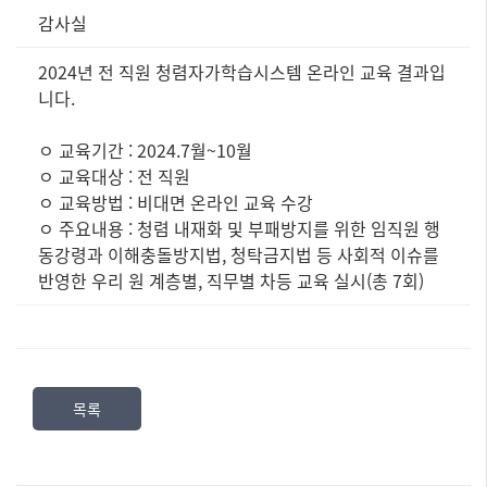
정
감사실
보
공
2024년 전 직원 청렴자가학습시스템 온라인 교육 결과입
표
니다.
즐
겨
ㅇ 교육기간 : 2024.7월~10월
찾
ㅇ 교육대상 : 전 직원
는
정
ㅇ 교육방법 : 비대면 온라인 교육 수강
보]
ㅇ 주요내용 : 청렴 내재화 및 부패방지를 위한 임직원 행
제
동강령과 이해충돌방지법, 청탁금지법 등 사회적 이슈를
목,
반영한 우리 원 계층별, 직무별 차등 교육 실시(총 7회)
담
당
부
서,
내
목록
용,
파
일
로