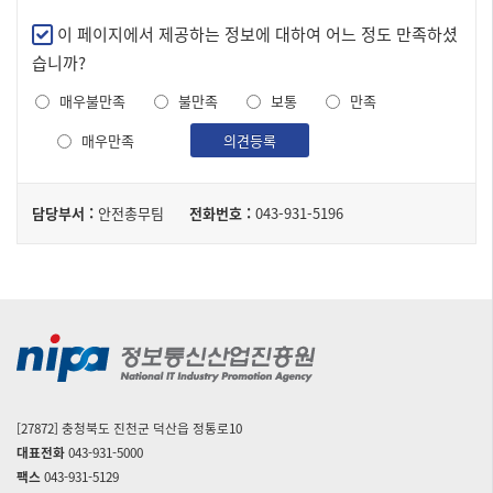
구
만
이 페이지에서 제공하는 정보에 대하여 어느 정도 만족하셨
성
족
습니까?
된
도
테
매우불만족
불만족
보통
만족
조
이
사
매우만족
의견등록
블
담
담당부서 :
안전총무팀
전화번호 :
043-931-5196
당
자
[27872] 충청북도 진천군 덕산읍 정통로10
대표전화
043-931-5000
팩스
043-931-5129