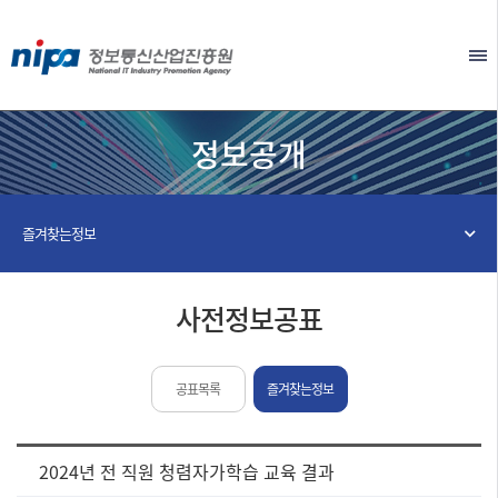
본문 바로가기
EN
정보공개
즐겨찾는정보
사전정보공표
공표목록
즐겨찾는정보
[사
2024년 전 직원 청렴자가학습 교육 결과
전