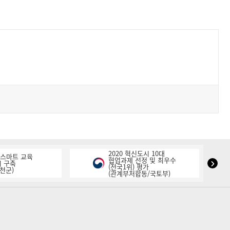
2020 혁신도시 10대
K-스마트 교육
협업과제 선정 및 최우수
NIPA
 구축
(전국1위) 평가
천군)
(관계부처합동/국토부)
표
창
다
음
슬