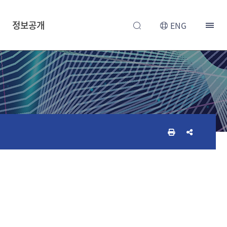
정보공개
ENG
인
공
쇄
유
하
하
기
기