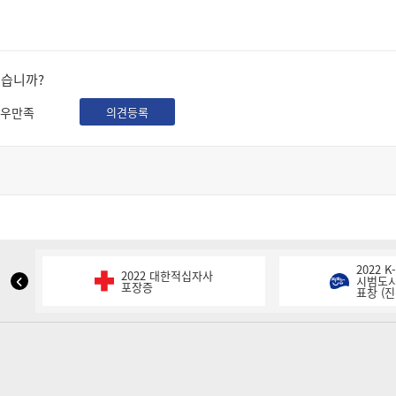
셨습니까?
우만족
의견등록
2022 
2022 대한적십자사
NIPA
시범도시
포장증
표창 (진
표
창
이
전
슬