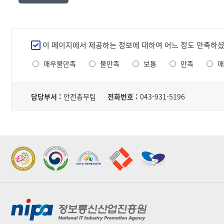
서,
내
용,
파
만
이 페이지에서 제공하는 정보에 대하여 어느 정도 만족하
일
족
로
매우불만족
불만족
보통
만족
매
도
구
조
성
담
사
된
당
담당부서 :
안전총무팀
전화번호 :
043-931-5196
테
자
이
블
2022 가족친화우수기관
2022 지역문제해결
표창
플랫폼 표창