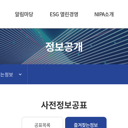
본문 바로가기
알림마당
ESG 열린경영
NIPA소개
정보공개
찾는정보
사전정보공표
공표목록
즐겨찾는정보