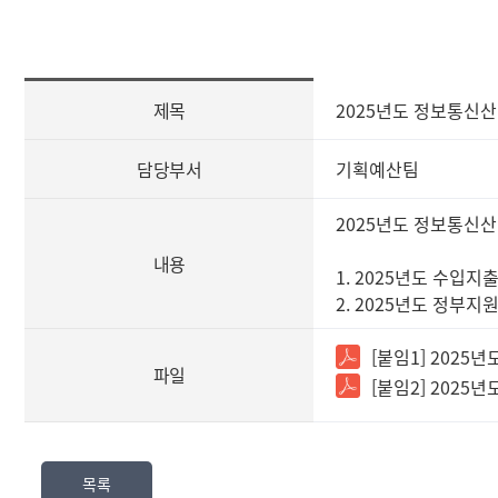
[사
제목
2025년도 정보통신
전
정
보
담당부서
기획예산팀
공
표
2025년도 정보통신
즐
내용
겨
1. 2025년도 수입지
찾
2. 2025년도 정부지
는
정
[붙임1] 2025
보]
파일
[붙임2] 2025
제
목,
담
당
부
목록