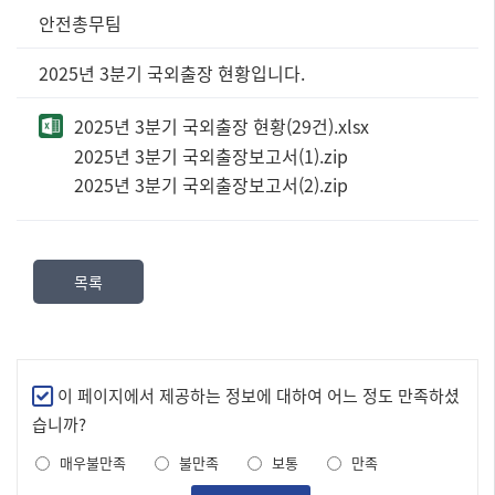
정
안전총무팀
보
공
2025년 3분기 국외출장 현황입니다.
표
즐
2025년 3분기 국외출장 현황(29건).xlsx
겨
2025년 3분기 국외출장보고서(1).zip
찾
는
2025년 3분기 국외출장보고서(2).zip
정
보]
제
목,
목록
담
당
부
서,
만
이 페이지에서 제공하는 정보에 대하여 어느 정도 만족하셨
내
족
용,
습니까?
도
파
매우불만족
불만족
보통
만족
조
일
로