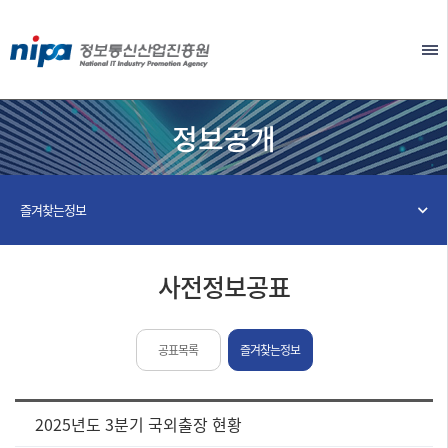
본문 바로가기
EN
정보공개
즐겨찾는정보
사전정보공표
공표목록
즐겨찾는정보
[사
2025년도 3분기 국외출장 현황
전