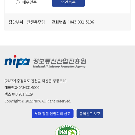
사
매우만족
의견등록
구
성
담
된
담당부서 :
안전총무팀
전화번호 :
043-931-5196
당
테
자
이
블
[27872] 충청북도 진천군 덕산읍 정통로10
대표전화
043-931-5000
팩스
043-931-5129
Copyright © 2022 NIPA All Right Reserved.
부패·갑질·인권피해 신고
공익신고·보호
(사)
한