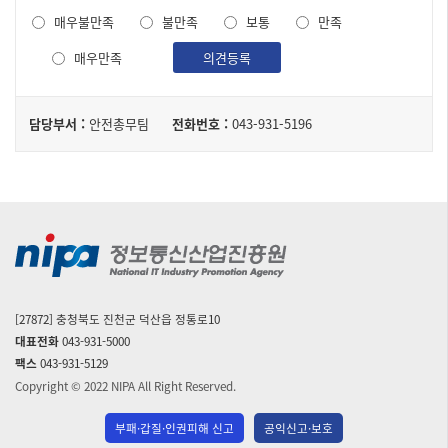
도
매우불만족
불만족
보통
만족
조
사
매우만족
의견등록
담
담당부서 :
안전총무팀
전화번호 :
043-931-5196
당
자
[27872] 충청북도 진천군 덕산읍 정통로10
대표전화
043-931-5000
팩스
043-931-5129
Copyright © 2022 NIPA All Right Reserved.
부패·갑질·인권피해 신고
공익신고·보호