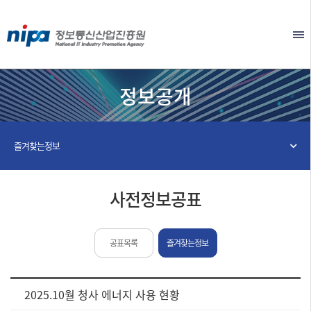
본문 바로가기
EN
정보공개
즐겨찾는정보
사전정보공표
공표목록
즐겨찾는정보
[사
2025.10월 청사 에너지 사용 현황
전