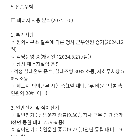
정
안전총무팀
보
공
□ 에너지 사용 분석(2025.10.)
표
즐
1. 특기사항
겨
ㅇ 원외사무소 철수에 따른 청사 근무인원 증가(2024.12
찾
월)
는
정
ㅇ 식당운영 중(개시일 : 2024.5.27.(월))
보]
ㅇ 상시 에너지절약 운전
제
- 적정 실내온도 준수, 실내조명 30% 소등, 지하주차장 5
목,
0% 소등
담
ㅇ 제도화 재택근무 시행 중(1일 재택근무 비율 : 팀별 총
당
인원의 20% 이내)
부
서,
2. 일반전기 및 심야전기
내
ㅇ 일반전기 : 냉방운전 종료(9.30.), 청사 근무 인원 증가
용,
(전년 동월 대비 2.29% 증)
파
ㅇ 심야전기 : 축열운전 종료(9.27.), (전년 동월 대비 1.9
일
로