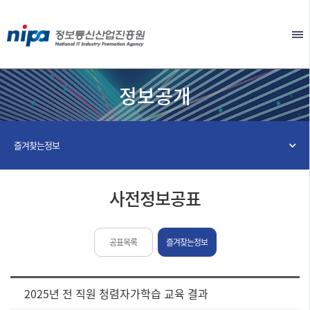
본문 바로가기
EN
정보공개
즐겨찾는정보
사전정보공표
공표목록
즐겨찾는정보
[사
2025년 전 직원 청렴자가학습 교육 결과
전