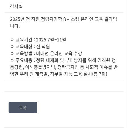
정
감사실
보
공
2025년 전 직원 청렴자가학습시스템 온라인 교육 결과입
표
니다.
즐
겨
ㅇ 교육기간 : 2025.7월~11월
찾
ㅇ 교육대상 : 전 직원
는
정
ㅇ 교육방법 : 비대면 온라인 교육 수강
보]
ㅇ 주요내용 : 청렴 내재화 및 부패방지를 위해 임직원 행
제
동강령, 이해충돌방지법, 청탁금지법 등 사회적 이슈를 반
목,
영한 우리 원 계층별, 직무별 차등 교육 실시(총 7회)
담
당
부
서,
내
목록
용,
파
일
로