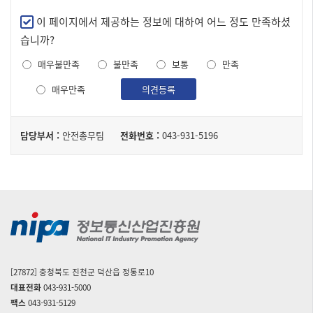
구
만
이 페이지에서 제공하는 정보에 대하여 어느 정도 만족하셨
성
족
습니까?
된
도
테
매우불만족
불만족
보통
만족
조
이
사
매우만족
의견등록
블
담
담당부서 :
안전총무팀
전화번호 :
043-931-5196
당
자
[27872] 충청북도 진천군 덕산읍 정통로10
대표전화
043-931-5000
팩스
043-931-5129