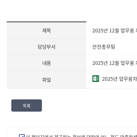
[사
제목
2025년 12월 업무용
전
정
보
담당부서
안전총무팀
공
표
내용
2025년 12월 업무용
즐
겨
2025년 업무용차
파일
찾
는
정
보]
목록
제
목,
담
당
부
만