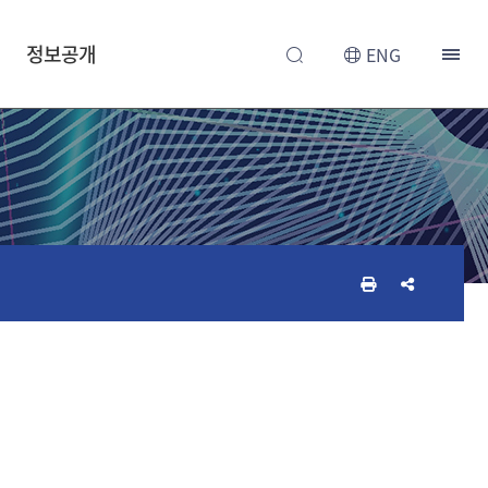
정보공개
ENG
인
공
쇄
유
하
하
기
기