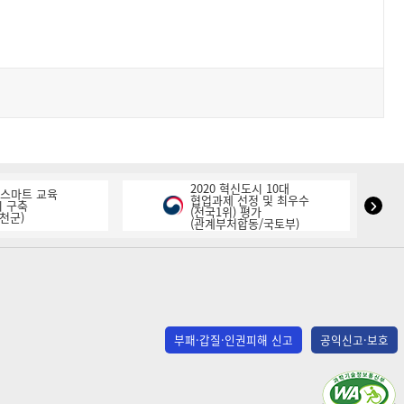
2020 혁신도시 10대
K-스마트 교육
협업과제 선정 및 최우수
NIPA
 구축
(전국1위) 평가
천군)
(관계부처합동/국토부)
표
창
다
음
슬
라
부패·갑질·인권피해 신고
공익신고·보호
이
드
(사)
한