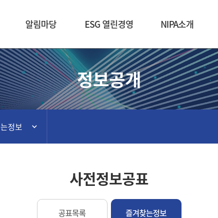
본문 바로가기
알림마당
ESG 열린경영
NIPA소개
정보공개
찾는정보
사전정보공표
공표목록
즐겨찾는정보