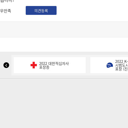
셨습니까?
우만족
의견등록
2022 
2022 대한적십자사
NIPA
시범도시
포장증
표창 (진
표
창
이
전
슬
라
이
드