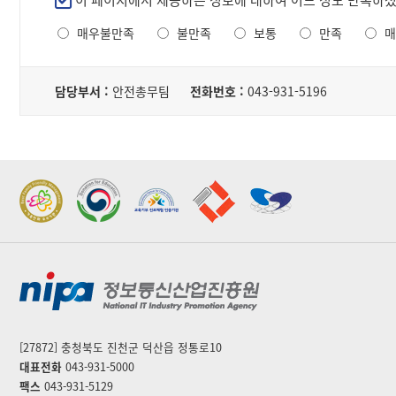
이 페이지에서 제공하는 정보에 대하여 어느 정도 만족하
서,
족
내
매우불만족
불만족
보통
만족
매
도
용,
조
파
담
사
일
당
담당부서 :
안전총무팀
전화번호 :
043-931-5196
로
자
구
성
된
테
2022 가족친화우수기관
2022 지역문제해결
이
표창
플랫폼 표창
블
[27872] 충청북도 진천군 덕산읍 정통로10
대표전화
043-931-5000
팩스
043-931-5129