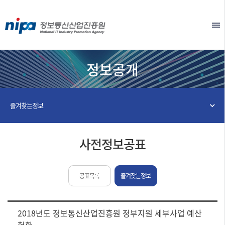
본문 바로가기
EN
정보공개
즐겨찾는정보
사전정보공표
공표목록
즐겨찾는정보
[사
2018년도 정보통신산업진흥원 정부지원 세부사업 예산
전