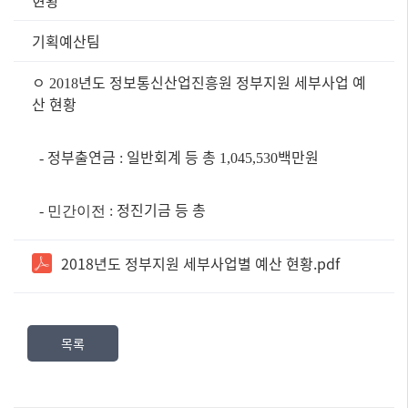
현황
정
보
기획예산팀
공
표
ㅇ
년도 정보통신산업진흥원 정부지원 세부사업 예
2018
즐
산 현황
겨
찾
는
정부출연금
일반회계 등 총
백만원
-
:
1,045,530
정
보]
제
정진기금 등 총
-
민간이전
:
목,
담
2018년도 정부지원 세부사업별 예산 현황.pdf
당
부
서,
내
목록
용,
파
일
로