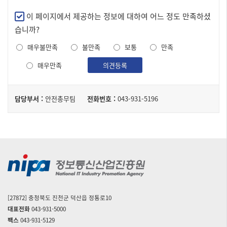
구
만
이 페이지에서 제공하는 정보에 대하여 어느 정도 만족하셨
성
족
습니까?
된
도
테
매우불만족
불만족
보통
만족
조
이
사
매우만족
의견등록
블
담
담당부서 :
안전총무팀
전화번호 :
043-931-5196
당
자
[27872] 충청북도 진천군 덕산읍 정통로10
대표전화
043-931-5000
팩스
043-931-5129