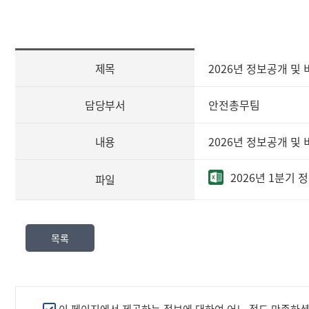
[사
제목
2026년 정보공개 및 
전
정
보
담당부서
안전총무팀
공
표
내용
2026년 정보공개 및 
즐
겨
2026년 1분기 
파일
찾
는
정
보]
목록
제
목,
담
당
부
만