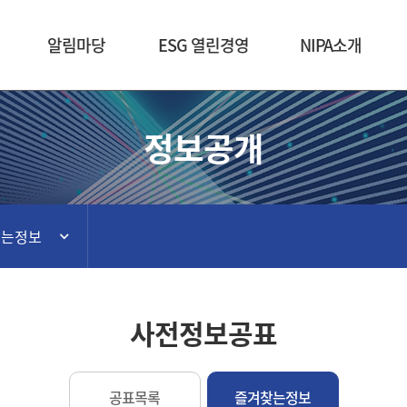
본문 바로가기
알림마당
ESG 열린경영
NIPA소개
정보공개
찾는정보
사전정보공표
공표목록
즐겨찾는정보