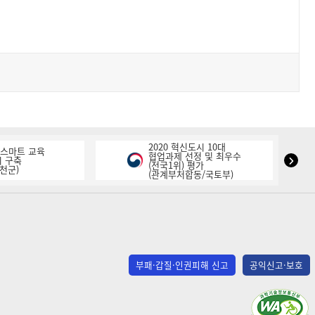
2020 혁신도시 10대
K-스마트 교육
협업과제 선정 및 최우수
NIPA
 구축
(전국1위) 평가
천군)
(관계부처합동/국토부)
표
창
다
음
슬
라
부패·갑질·인권피해 신고
공익신고·보호
이
드
(사)
한