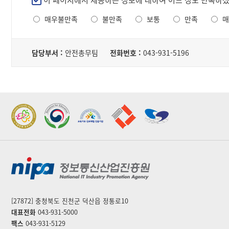
이 페이지에서 제공하는 정보에 대하여 어느 정도 만족하
서,
족
내
매우불만족
불만족
보통
만족
매
도
용,
조
파
담
사
일
당
담당부서 :
안전총무팀
전화번호 :
043-931-5196
로
자
구
성
된
테
2022 가족친화우수기관
2022 지역문제해결
이
표창
플랫폼 표창
블
[27872] 충청북도 진천군 덕산읍 정통로10
대표전화
043-931-5000
팩스
043-931-5129