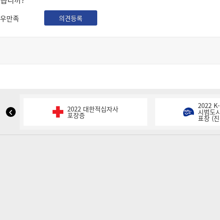
셨습니까?
우만족
의견등록
2022 
2022 대한적십자사
NIPA
시범도시
포장증
표창 (진
표
창
이
전
슬
라
이
드