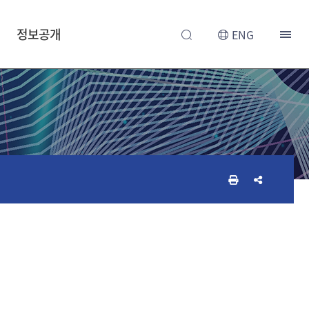
정보공개
ENG
인
공
쇄
유
하
하
기
기