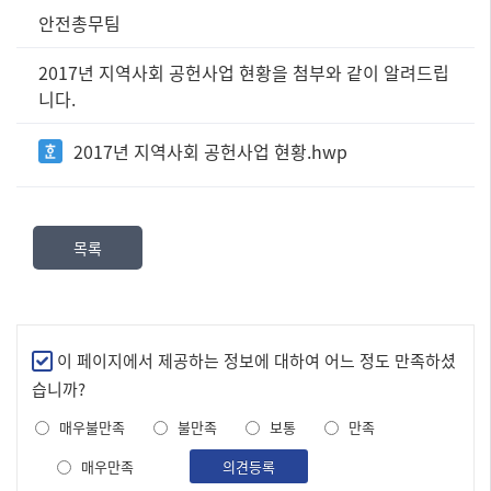
정
안전총무팀
보
공
2017년 지역사회 공헌사업 현황을 첨부와 같이 알려드립
표
니다.
즐
겨
2017년 지역사회 공헌사업 현황.hwp
찾
는
정
보]
목록
제
목,
담
당
부
만
이 페이지에서 제공하는 정보에 대하여 어느 정도 만족하셨
서,
족
습니까?
내
도
용,
매우불만족
불만족
보통
만족
조
파
사
매우만족
일
의견등록
로