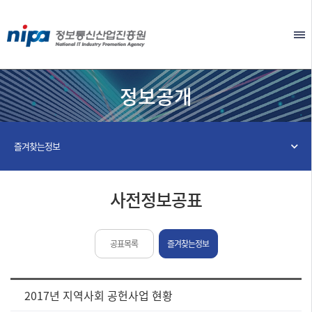
본문 바로가기
EN
정보공개
즐겨찾는정보
사전정보공표
공표목록
즐겨찾는정보
[사
2017년 지역사회 공헌사업 현황
전