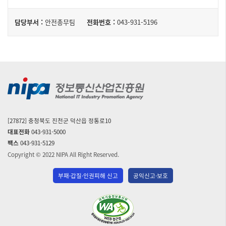
담
구
담당부서 :
안전총무팀
전화번호 :
043-931-5196
성
당
된
자
테
이
블
[27872] 충청북도 진천군 덕산읍 정통로10
대표전화
043-931-5000
팩스
043-931-5129
Copyright © 2022 NIPA All Right Reserved.
부패·갑질·인권피해 신고
공익신고·보호
(사)
한
국