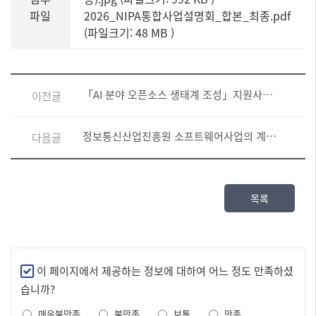
파일
2026_NIPA통합사업설명회_합본_최종.pdf
(파일크기: 48 MB
)
「AI 분야 오픈소스 생태계 조성」지원사업(기업대상) 수요조사 안내(종료)
이전글
정보통신산업진흥원 소프트웨어사업의 계약정보 공개
다음글
목록
만
이 페이지에서 제공하는 정보에 대하여 어느 정도 만족하셨
족
습니까?
도
매우불만족
불만족
보통
만족