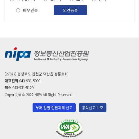
조
사
매우만족
의견등록
[27872] 충청북도 진천군 덕산읍 정통로10
대표전화
043-931-5000
팩스
043-931-5129
Copyright © 2022 NIPA All Right Reserved.
부패·갑질·인권피해 신고
공익신고·보호
(사)
한
국