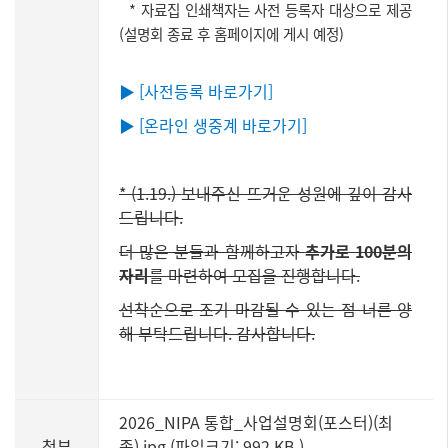
* 자료집 인쇄책자는 사전 등록자 대상으로 제공
(설명회 종료 후 홈페이지에 게시 예정)
▶
[사전등록 바로가기]
▶
[온라인 생중계 바로가기]
* (1.19.)
보내주신 뜨거운 성원에 깊이 감사
드립니다.
더 많은 분들과 함께하고자
추가로 100분의
자리
를 마련하여 모집을 진행합니다.
선착순으로 조기 마감될 수 있는 점 너른 양
해 부탁드립니다. 감사합니다.
2026_NIPA 통합_사업설명회(포스터)(최
첨부
종).jpg (파일크기: 992 KB
)