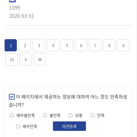
1099
2026-03-31
1
2
3
4
5
6
7
8
9
10
만
이 페이지에서 제공하는 정보에 대하여 어느 정도 만족하셨
족
습니까?
도
매우불만족
불만족
보통
만족
조
사
매우만족
의견등록