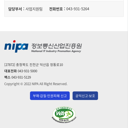
담
담당부서 :
사업지원팀
전화번호 :
043-931-5264
당
자
[27872] 충청북도 진천군 덕산읍 정통로10
대표전화
043-931-5000
팩스
043-931-5129
Copyright © 2022 NIPA All Right Reserved.
부패·갑질·인권피해 신고
공익신고·보호
(사)
한
국
장