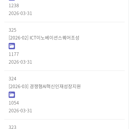
일
1238
,
2026-03-31
조
회
수
325
,
[2026-02] ICT이노베이션스퀘어조성
작
성
일
1177
순
으
2026-03-31
로
정
보
324
를
[2026-03] 경쟁형AI혁신인재성장지원
제
공
합
1054
니
다.
2026-03-31
323