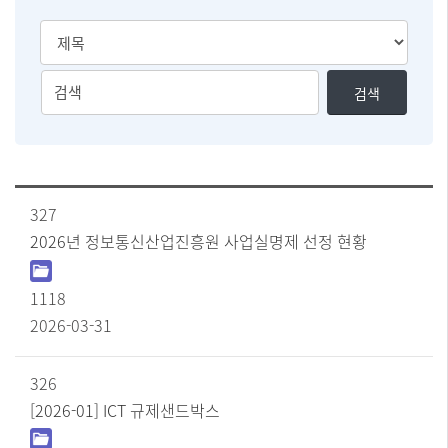
검
검
검색
색
색
유
어
형
를
선
입
택
력
[사
327
하
업
실
실
2026년 정보통신산업진흥원 사업실명제 선정 현황
명
수
제]
있
순
1118
습
번
니
2026-03-31
,
다
제
목
326
,
첨
[2026-01] ICT 규제샌드박스
부
파