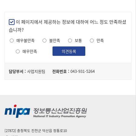
만
이 페이지에서 제공하는 정보에 대하여 어느 정도 만족하셨
족
습니까?
도
매우불만족
불만족
보통
만족
조
사
매우만족
의견등록
담
담당부서 :
사업지원팀
전화번호 :
043-931-5264
당
자
[27872] 충청북도 진천군 덕산읍 정통로10