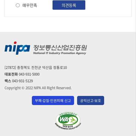
사
매우만족
의견등록
[27872] 충청북도 진천군 덕산읍 정통로10
대표전화
043-931-5000
팩스
043-931-5129
Copyright © 2022 NIPA All Right Reserved.
부패·갑질·인권피해 신고
공익신고·보호
(사)
한
국
장