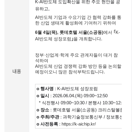
K-AI반도체 도입확산을 위한 주요 현안을 공
유하고,
AI반도체 기업과 수요기업 간 협력 강화를 통
한 산업 생태계 활성화에 기여하기 위하여
6월 4일(목), 롯데호텔 서울(소공동)
에서
｢
K-
AI반도체 성장포럼
｣
을 개최합니다.
정부·산업계·학계 주요 관계자들이 대거 참
석하여
AI반도체 산업 경쟁력 강화 방안 등을 논의할
내용
예정이오니 많은 참석부탁드립니다.
o 행사명
: K-AI반도체 성장포럼
o 일시
: 2026.06.04.(목) 09:00~12:50
* 식전행사 09:00~10:30 / 본행사 10:30~12:50
o 장소
: 롯데호텔 서울(소공동) 크리스탈볼룸
o 주최/주관
: 과학기술정보통신부 / 정보통신산
o
사전등록
:
https://k-aichip.kr/