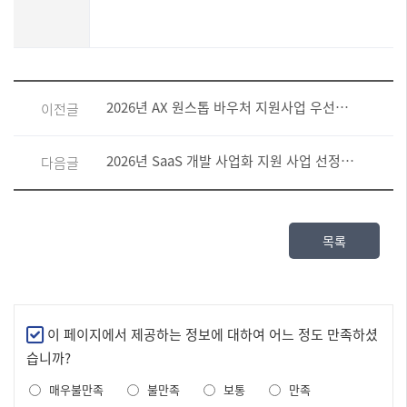
2026년 AX 원스톱 바우처 지원사업 우선협상대상과제 안내
이전글
2026년 SaaS 개발 사업화 지원 사업 선정평가(발표) 결과 공지
다음글
목록
만
이 페이지에서 제공하는 정보에 대하여 어느 정도 만족하셨
족
습니까?
도
매우불만족
불만족
보통
만족
조