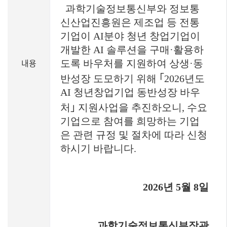
과학기술정보통신부와 정보통
신산업진흥원은 제조업 등 전통
기업이
AI
분야 청년 창업기업이
개발한
AI
솔루션을 구매
·
활용하
내용
도록 바우처를 지원하여 상생
·
동
반성장 도모하기 위해
｢
2026
년도
AI
청년창업기업 동반성장 바우
처
｣
지원사업을 추진하오니
,
수요
기업으로 참여를 희망하는 기업
은 관련 규정 및 절차에 따라 신청
하시기 바랍니다
.
2026
년
5
월
8
일
과학기술정보통신부장관