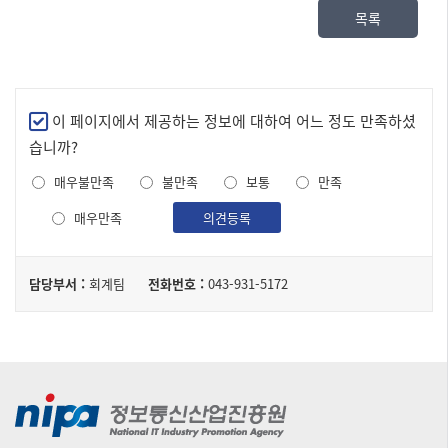
목록
만
이 페이지에서 제공하는 정보에 대하여 어느 정도 만족하셨
족
습니까?
도
매우불만족
불만족
보통
만족
조
사
매우만족
의견등록
담
담당부서 :
회계팀
전화번호 :
043-931-5172
당
자