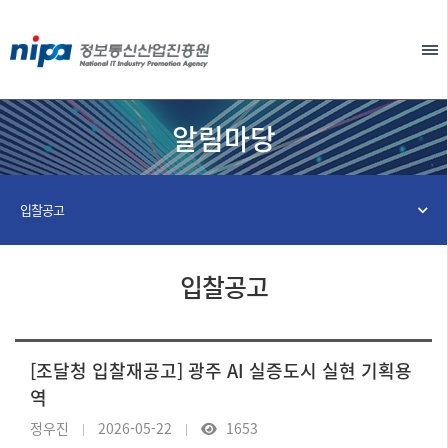
본문 바로가기
EN
알림마당
입찰공고
입찰공고
[조달청 입찰재공고] 광주 AI 실증도시 실현 기획용
역
정우진
2026-05-22
1653