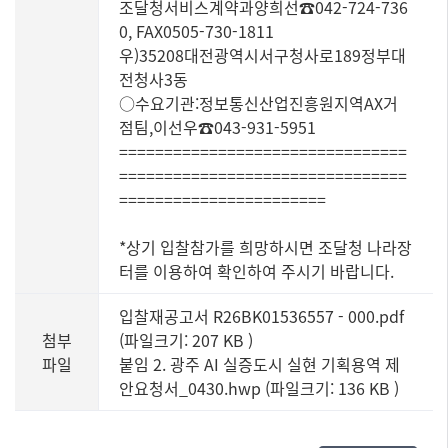
조달청서비스계약과양희선☎042-724-736
0, FAX0505-730-1811
우)35208대전광역시서구청사로189정부대
전청사3동
○수요기관:정보통신산업진흥원지역AX거
점팀,이선우☎043-931-5951
================================
================================
=======================
*상기 입찰참가를 희망하시면 조달청 나라장
터를 이용하여 확인하여 주시기 바랍니다.
입찰재공고서 R26BK01536557 - 000.pdf
첨부
(파일크기: 207 KB
)
파일
붙임 2. 광주 AI 실증도시 실현 기획용역 제
안요청서_0430.hwp (파일크기: 136 KB
)