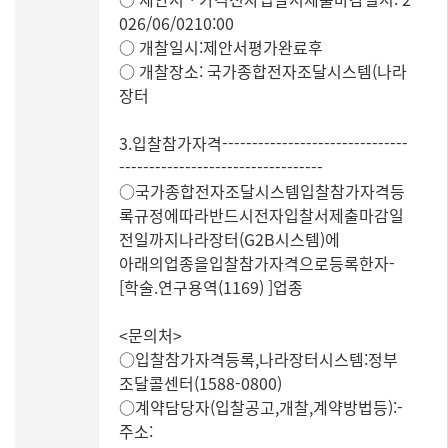
026/06/0210:00
○ 개찰일시:제안서평가완료후
○ 개찰장소: 국가종합전자조달시스템(나라
장터
3.입찰참가자격-------------------------------
----------------------------------
○국가종합전자조달시스템입찰참가자격등
록규정에따라반드시전자입찰서제출마감일
전일까지나라장터(G2B시스템)에
아래의업종을입찰참가자격으로등록한자-
[학술.연구용역(1169) ]업종
<문의처>
○입찰참가자격등록,나라장터시스템:정부
조달콜센터(1588-0800)
○계약담당자(입찰공고,개찰,계약방법등):-
주소: