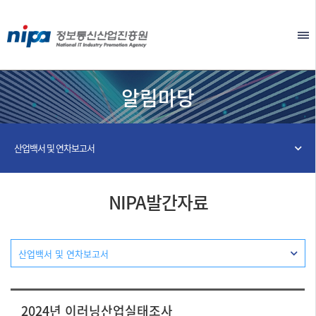
본문 바로가기
EN
알림마당
산업백서 및 연차보고서
NIPA발간자료
산업백서 및 연차보고서
2024년 이러닝산업실태조사