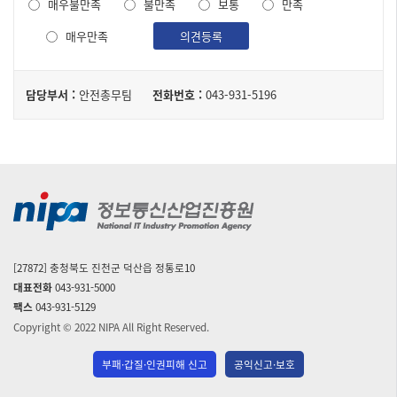
매우불만족
불만족
보통
만족
조
사
매우만족
의견등록
담
담당부서 :
안전총무팀
전화번호 :
043-931-5196
당
자
[27872] 충청북도 진천군 덕산읍 정통로10
대표전화
043-931-5000
팩스
043-931-5129
Copyright © 2022 NIPA All Right Reserved.
부패·갑질·인권피해 신고
공익신고·보호