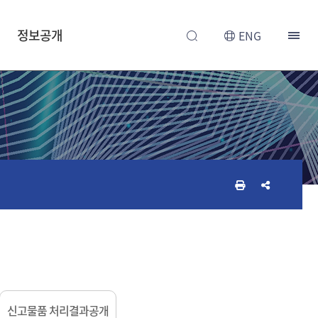
정보공개
ENG
인
공
쇄
유
하
하
기
기
신고물품 처리결과공개