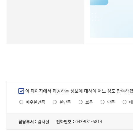
만
이 페이지에서 제공하는 정보에 대하여 어느 정도 만족하
족
매우불만족
불만족
보통
만족
매
도
조
담
사
당
담당부서 :
감사실
전화번호 :
043-931-5814
자