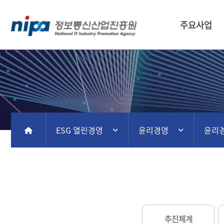
주요사업
ESG 열린경영
윤리경영
윤리
홈
추진체계