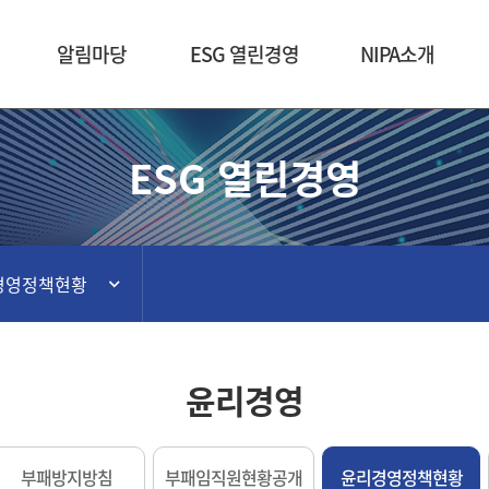
본문 바로가기
알림마당
ESG 열린경영
NIPA소개
ESG 열린경영
경영정책현황
윤리경영
부패방지방침
부패임직원현황공개
윤리경영정책현황