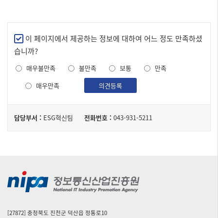
만
이 페이지에서 제공하는 정보에 대하여 어느 정도 만족하셨
족
습니까?
도
매우불만족
불만족
보통
만족
조
사
매우만족
의견등록
담
담당부서 :
ESG혁신팀
전화번호 :
043-931-5211
당
자
[27872] 충청북도 진천군 덕산읍 정통로10