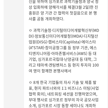
신을 위하여 싱가포르 과학기술청과 양국 정
상 입회하에 양해각서를 체결(3월 2일)한 진
흥원은 양 기관 간 협력의 첫걸음으로 본 행
사를 공동 개최하였다.
ㅇ 과학기술청·디지털미디어개발혁신부(MD
DI)·정보통신미디어개발청(IMDA)·디지털산
업원(DISG)·캡비스타(CapVista)·에이스타
(A*STAR)·창이공항그룹 등 정부 기관, 에스
티엔지니어링·아마존웹서비스(AWS) 등 대
기업, 싱가포르국립대·난양공대 등 대학, 그
리고 테마섹·겐팅벤처스 등 현지 투자자 100
여 명이 함께한 본행사에서
ㅇ 8개 한국 기업들의 자사 기술 및 제품 발
표, 현지 파트너와의 1:1 비즈니스 미팅(사업
협력 회의), 네트워킹 세션을 진행하였으며,
부대 행사로 싱가포르 정부의 자국 공모사업
소개, 싱가포르 시장 동향 세미나도 개최하