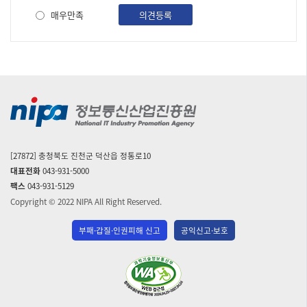
사
매우만족
의견등록
[27872] 충청북도 진천군 덕산읍 정통로10
대표전화
043-931-5000
팩스
043-931-5129
Copyright © 2022 NIPA All Right Reserved.
부패·갑질·인권피해 신고
공익신고·보호
(사)
한
국