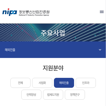
본문 바로가기
EN
주요사업
해외진출
지원분야
전체
사업화
해외진출
인프라
인력양성
법제도지원
정책연구