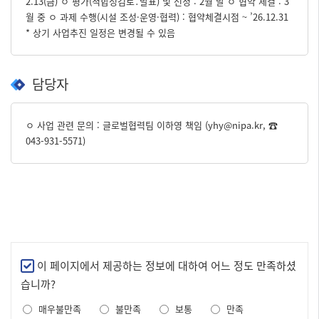
2.13(금) ㅇ 평가(적합성검토․발표) 및 선정 : 2월 말 ㅇ 협약 체결 : 3
월 중 ㅇ 과제 수행(시설 조성·운영·협력) : 협약체결시점 ~ ’26.12.31
* 상기 사업추진 일정은 변경될 수 있음
담당자
ㅇ 사업 관련 문의 : 글로벌협력팀 이하영 책임 (yhy@nipa.kr, ☎
043-931-5571)
만
이 페이지에서 제공하는 정보에 대하여 어느 정도 만족하셨
족
습니까?
도
매우불만족
불만족
보통
만족
조