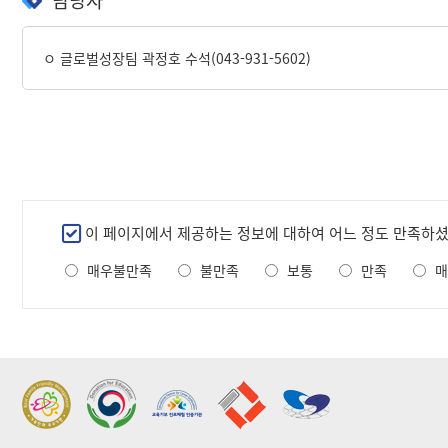
담당자
ㅇ 글로벌성장팀 곽정호 수석(043-931-5602)
만
이 페이지에서 제공하는 정보에 대하여 어느 정도 만족하
족
매우불만족
불만족
보통
만족
매
도
조
사
2022 가족친화우수기관
2022 지역문제해결
표창
플랫폼 표창