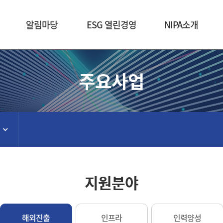
본문 바로가기
알림마당
ESG 열린경영
NIPA소개
주요사업
지원분야
해외진출
인프라
인력양성