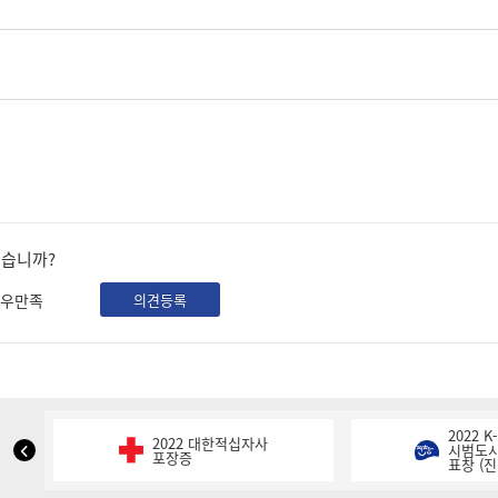
셨습니까?
우만족
의견등록
2022 
2022 대한적십자사
NIPA
시범도시
포장증
표창 (진
표