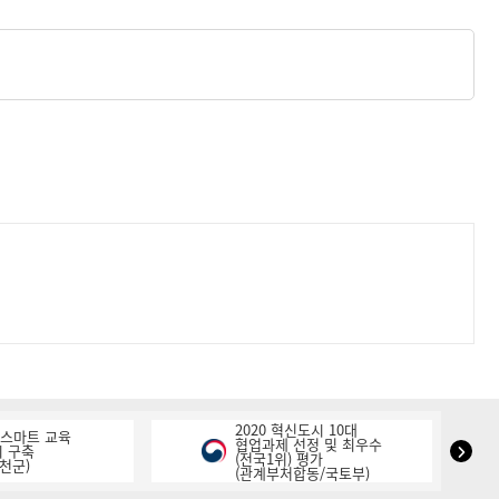
2020 혁신도시 10대
K-스마트 교육
협업과제 선정 및 최우수
NIPA
 구축
(전국1위) 평가
천군)
(관계부처합동/국토부)
표