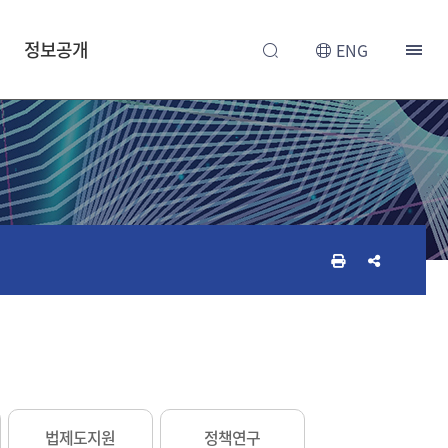
정보공개
ENG
인
공
쇄
유
하
하
기
기
법제도지원
정책연구