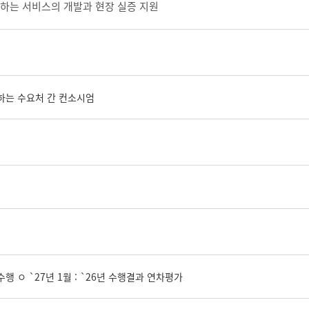
하는 서비스의 개발과 현장 실증 지원
하는 수요처 간 컨소시엄
수행 ㅇ `27년 1월 : `26년 수행결과 연차평가