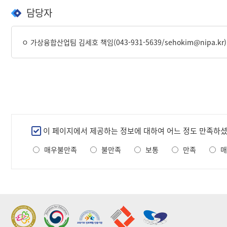
담당자
ㅇ 가상융합산업팀 김세호 책임(043-931-5639/sehokim@nipa.kr) /
만
이 페이지에서 제공하는 정보에 대하여 어느 정도 만족하
족
매우불만족
불만족
보통
만족
매
도
조
사
2022 가족친화우수기관
2022 지역문제해결
표창
플랫폼 표창