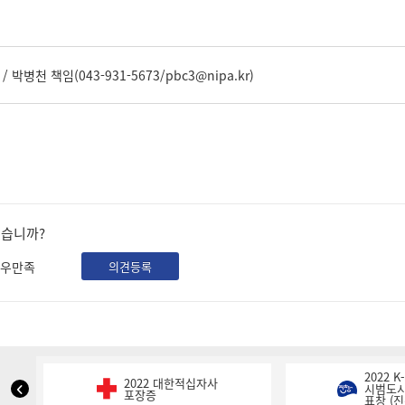
 박병천 책임(043-931-5673/pbc3@nipa.kr)
셨습니까?
우만족
의견등록
2022 
2022 대한적십자사
NIPA
시범도시
포장증
표창 (진