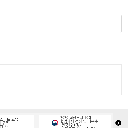
2020 혁신도시 10대
K-스마트 교육
협업과제 선정 및 최우수
NIPA
 구축
(전국1위) 평가
천군)