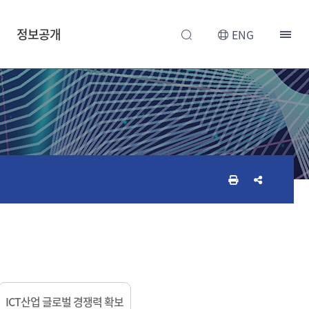
정보공개
ENG
인
공
쇄
유
하
하
기
기
ICT산업 글로벌 경쟁력 확보