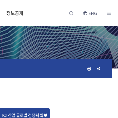
정보공개
ENG
인
공
쇄
유
하
하
기
기
ICT산업 글로벌 경쟁력 확보