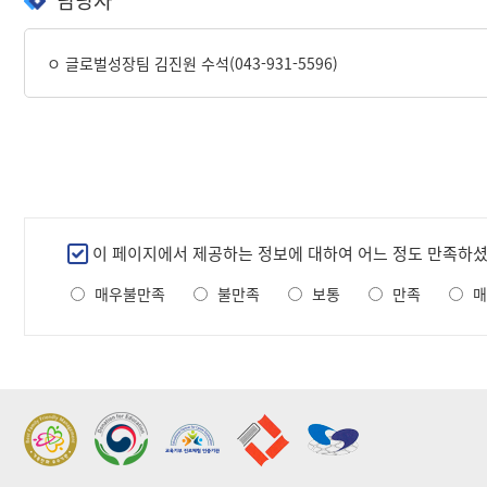
담당자
ㅇ 글로벌성장팀 김진원 수석(043-931-5596)
만
이 페이지에서 제공하는 정보에 대하여 어느 정도 만족하
족
매우불만족
불만족
보통
만족
매
도
조
사
2022 가족친화우수기관
2022 지역문제해결
표창
플랫폼 표창