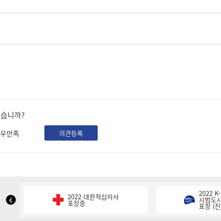
셨습니까?
우만족
의견등록
2022 
2022 대한적십자사
NIPA
시범도시
포장증
표창 (진
표