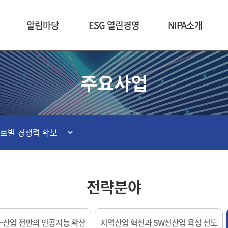
본문 바로가기
알림마당
ESG 열린경영
NIPA소개
주요사업
글로벌 경쟁력 확보
전략분야
·산업 전반의 인공지능 확산
지역산업 혁신과 SW신산업 육성 선도