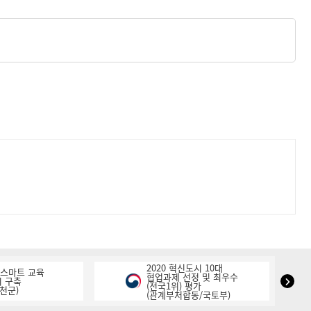
2020 혁신도시 10대
K-스마트 교육
협업과제 선정 및 최우수
NIPA
 구축
(전국1위) 평가
천군)
(관계부처합동/국토부)
표