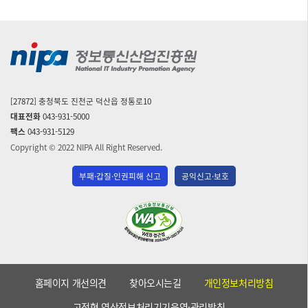
[27872] 충청북도 진천군 덕산읍 정통로10
대표전화
043-931-5000
팩스
043-931-5129
Copyright © 2022 NIPA All Right Reserved.
부패·갑질·인권피해 신고
공익신고·보호
(사)
한
국
장
애
홈페이지 개선의견
찾아오시는길
개인정보처리방침
인
단
고정형 영상정보처리기기운영·관리방침