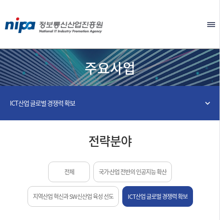
본문 바로가기
EN
주요사업
ICT산업 글로벌 경쟁력 확보
전략분야
전체
국가·산업 전반의 인공지능 확산
지역산업 혁신과 SW신산업 육성 선도
ICT산업 글로벌 경쟁력 확보