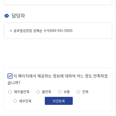
담당자
ㅇ 글로벌성장팀 임혜순 수석(043-931-5593)
만
이 페이지에서 제공하는 정보에 대하여 어느 정도 만족하셨
족
습니까?
도
매우불만족
불만족
보통
만족
조
사
매우만족
의견등록