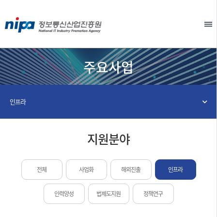
본문 바로가기
EN
주요사업
인프라
지원분야
전체
사업화
해외진출
인프라
인력양성
법제도지원
정책연구