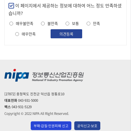
만
이 페이지에서 제공하는 정보에 대하여 어느 정도 만족하셨
족
습니까?
도
매우불만족
불만족
보통
만족
조
사
매우만족
의견등록
[27872] 충청북도 진천군 덕산읍 정통로10
대표전화
043-931-5000
팩스
043-931-5129
Copyright © 2022 NIPA All Right Reserved.
부패·갑질·인권피해 신고
공익신고·보호