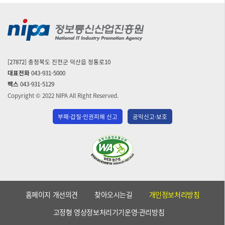
[27872] 충청북도 진천군 덕산읍 정통로10
대표전화
043-931-5000
팩스
043-931-5129
Copyright © 2022 NIPA All Right Reserved.
부패·갑질·인권피해 신고
공익신고·보호
(사)
한
국
장
애
홈페이지 개선의견
찾아오시는길
개인정보처리방침
인
단
고정형 영상정보처리기기운영·관리방침
체