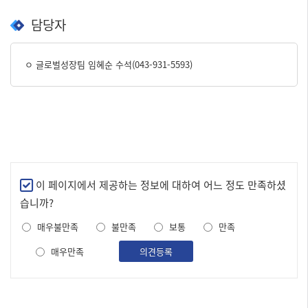
담당자
ㅇ 글로벌성장팀 임혜순 수석(043-931-5593)
만
이 페이지에서 제공하는 정보에 대하여 어느 정도 만족하셨
족
습니까?
도
매우불만족
불만족
보통
만족
조
사
매우만족
의견등록