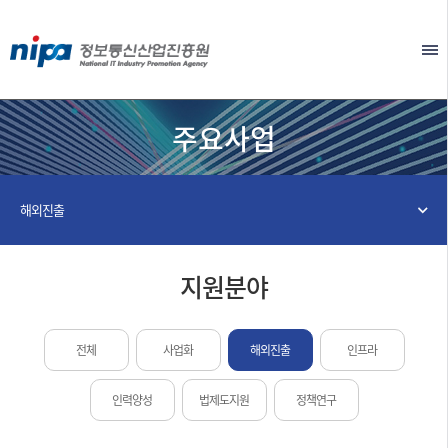
본문 바로가기
EN
주요사업
해외진출
지원분야
전체
사업화
해외진출
인프라
인력양성
법제도지원
정책연구