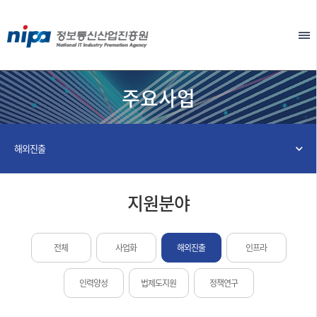
본문 바로가기
EN
주요사업
해외진출
지원분야
전체
사업화
해외진출
인프라
인력양성
법제도지원
정책연구