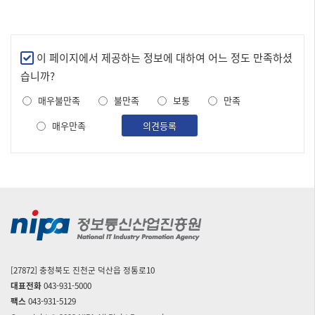
만
이 페이지에서 제공하는 정보에 대하여 어느 정도 만족하셨
족
습니까?
도
매우불만족
불만족
보통
만족
조
사
매우만족
의견등록
[27872] 충청북도 진천군 덕산읍 정통로10
대표전화
043-931-5000
팩스
043-931-5129