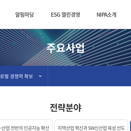
본문 바로가기
알림마당
ESG 열린경영
NIPA소개
주요사업
글로벌 경쟁력 확보
전략분야
·산업 전반의 인공지능 확산
지역산업 혁신과 SW신산업 육성 선도