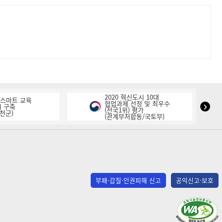
2020 혁신도시 10대
K-스마트 교육
협업과제 선정 및 최우수
NIPA
 구축
(전국1위) 평가
천군)
(관계부처합동/국토부)
표
창
다
음
슬
라
부패·갑질·인권피해 신고
공익신고·보호
이
드
(사)
한