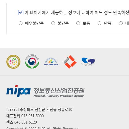
만
이 페이지에서 제공하는 정보에 대하여 어느 정도 만족하
족
매우불만족
불만족
보통
만족
매
도
조
사
2022 가족친화우수기관
2022 지역문제해결
표창
플랫폼 표창
[27872] 충청북도 진천군 덕산읍 정통로10
대표전화
043-931-5000
팩스
043-931-5129
Copyright © 2022 NIPA All Right Reserved.