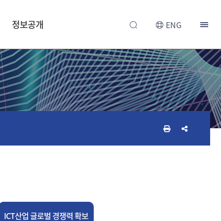
정보공개
ENG
인
공
쇄
유
하
하
기
기
ICT산업 글로벌 경쟁력 확보