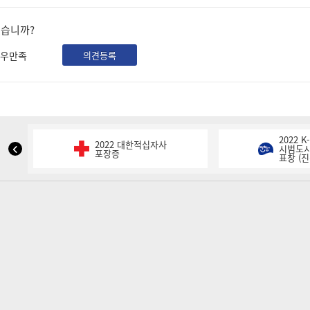
셨습니까?
우만족
의견등록
2022 
2022 대한적십자사
NIPA
시범도시
포장증
표창 (진
표
창
이
전
슬
라
이
드