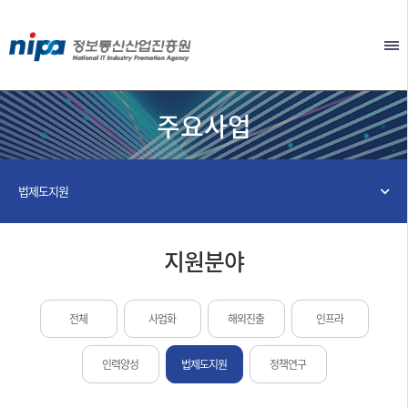
본문 바로가기
EN
주요사업
법제도지원
지원분야
전체
사업화
해외진출
인프라
인력양성
법제도지원
정책연구