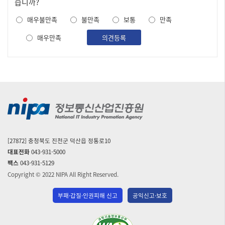
족
습니까?
도
매우불만족
불만족
보통
만족
조
사
매우만족
의견등록
[27872] 충청북도 진천군 덕산읍 정통로10
대표전화
043-931-5000
팩스
043-931-5129
Copyright © 2022 NIPA All Right Reserved.
부패·갑질·인권피해 신고
공익신고·보호
(사)